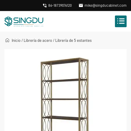
86-18739076120
mike@singducabinet.com
Inicio
/
Librería de acero
/
Librería de 5 estantes