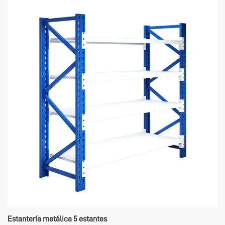
restauración. Nuestras estanterías metálicas están diseñadas para ser
resistentes y duraderas, cumpliendo con los estrictos requisitos de
seguridad alimentaria y el entorno del restaurante, adecuadas para una
variedad de escenarios de uso tales como cocinas, almacenes y cocinas
traseras, ayudando a los restaurantes a mejorar la eficiencia de
almacenamiento y optimizar la utilización del espacio.
Estantería metálica 5 estantes