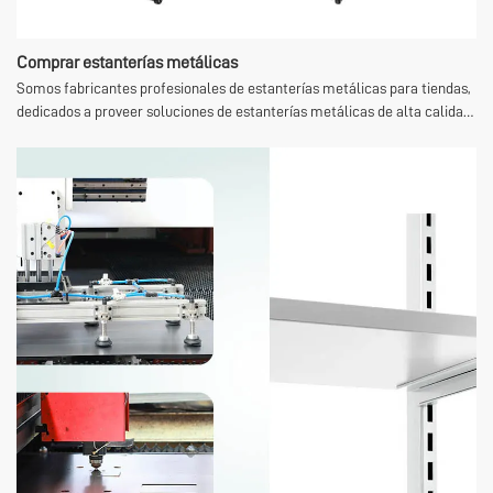
Comprar estanterías metálicas
Somos fabricantes profesionales de estanterías metálicas para tiendas,
dedicados a proveer soluciones de estanterías metálicas de alta calidad
para todo tipo de tiendas, almacenes y supermercados. Diseñadas para
cumplir con los estándares industriales, nuestras estanterías metálicas
son adecuadas para una amplia gama de escenarios comerciales y
pueden satisfacer diversas necesidades de exposición y almacenamiento
de mercancías. Ideales para la venta al por mayor y la compra al por
mayor, nuestros productos gozan de la confianza de los clientes por su
gran resistencia, durabilidad y configuraciones flexibles.