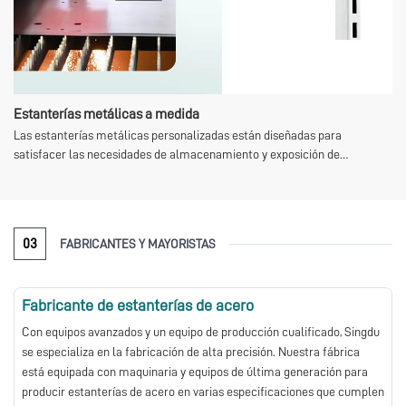
Estanterías metálicas a medida
Las estanterías metálicas personalizadas están diseñadas para
satisfacer las necesidades de almacenamiento y exposición de
diferentes entornos y espacios. Este producto se utiliza ampliamente en
almacenes, talleres, tiendas minoristas, oficinas, laboratorios y espacios
domésticos. Dado que es personalizado, necesita ejecutar un pedido por
lotes. Antes de iniciar la producción, puede ajustar el tamaño, el número
03
FABRICANTES Y MAYORISTAS
de capas, la capacidad de carga, el color y el tratamiento de la superficie
para que la estantería se integre perfectamente en el diseño del
espacio. Su estructura estable y su diseño de disposición flexible
Fabricante de estanterías de acero
permiten a los usuarios optimizar mejor el uso del espacio,
especialmente adecuado para escenas que requieren almacenamiento
Con equipos avanzados y un equipo de producción cualificado, Singdu
pesado o acceso frecuente a artículos.
se especializa en la fabricación de alta precisión. Nuestra fábrica
está equipada con maquinaria y equipos de última generación para
producir estanterías de acero en varias especificaciones que cumplen