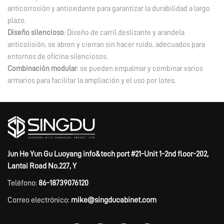
anticorrosión y antioxidante para garantizar la durabilidad a largo
plazo.
Diseño silencioso
: Diseño de carril deslizante y arandela
anticolisión, se abren y cierran sin hacer ruido, adecuados para
entornos de oficina silenciosos.
Combinación modular
: se pueden empalmar y combinar varios
armarios para facilitar la ampliación y el uso por lotes.
Jun He Yun Gu Luoyang info&tech port #21-Unit 1-2nd floor-202,
Lantai Road No.227, Y
Teléfono:
86-18739076120
Correo electrónico:
mike@singducabinet.com