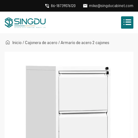
86-18739076120
mike@singducabinet.com
Inicio
/
Cajonera de acero
/
Armario de acero 2 cajones