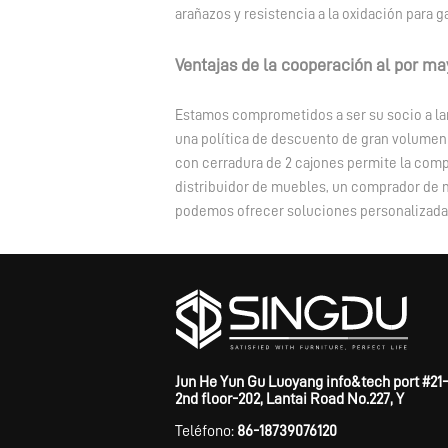
arañazos y resistencia a la oxidación para ga
Ventajas de la cooperación al por ma
Estamos comprometidos a ser su socio a la
una política de descuento de gran volumen 
con cerradura de 2 cajones permite la comp
distribuidor de muebles, un comprador de 
podemos ofrecer soluciones personalizadas
Jun He Yun Gu Luoyang info&tech port #21-
2nd floor-202, Lantai Road No.227, Y
Teléfono:
86-18739076120