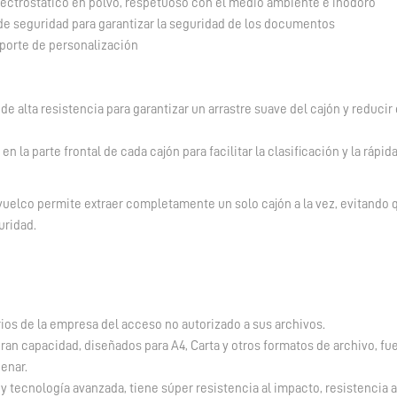
lectrostático en polvo, respetuoso con el medio ambiente e inodoro
de seguridad para garantizar la seguridad de los documentos
soporte de personalización
de alta resistencia para garantizar un arrastre suave del cajón y reducir 
en la parte frontal de cada cajón para facilitar la clasificación y la rápid
ivuelco permite extraer completamente un solo cajón a la vez, evitando 
uridad.
rios de la empresa del acceso no autorizado a sus archivos.
gran capacidad, diseñados para A4, Carta y otros formatos de archivo, fu
enar.
 y tecnología avanzada, tiene súper resistencia al impacto, resistencia a