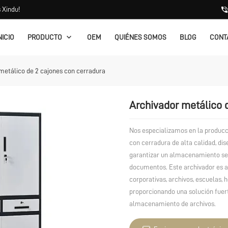
 Xindu!
NICIO
PRODUCTO
OEM
QUIÉNES SOMOS
BLOG
CONT
metálico de 2 cajones con cerradura
Archivador metálico 
Nos especializamos en la producc
con cerradura de alta calidad, dis
garantizar un almacenamiento seg
documentos. Este archivador es a
corporativas, archivos, escuelas, 
proporcionando una solución fuert
almacenamiento de archivos.