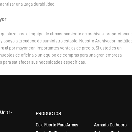
rantizar una larga durabilidad.
yor
rgo plazo para el equipo de almacenamiento de archivos, proporcionan
y apoyo a la cadena de suministro estable. Nuestro Archivador metálic
ra al por mayor con importantes ventajas de precio. Si usted es un
muebles de oficina o un equipo de compras para una gran empresa,
 para satisfacer sus necesidades específicas.
Unit 1-
PRODUCTOS
Caja Fuerte Para Armas
Armario De Acero