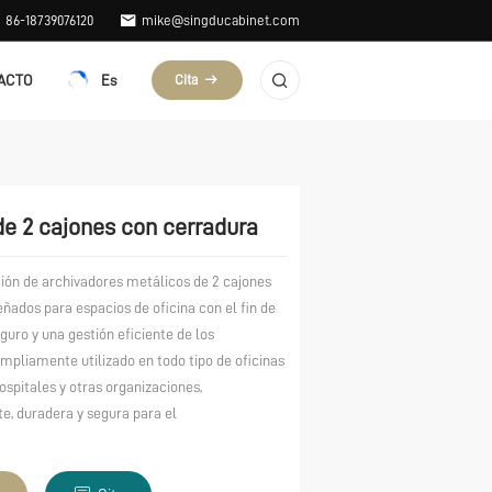
86-18739076120
mike@singducabinet.com
Es
ACTO
Cita
de 2 cajones con cerradura
ión de archivadores metálicos de 2 cajones
eñados para espacios de oficina con el fin de
uro y una gestión eficiente de los
mpliamente utilizado en todo tipo de oficinas
hospitales y otras organizaciones,
e, duradera y segura para el