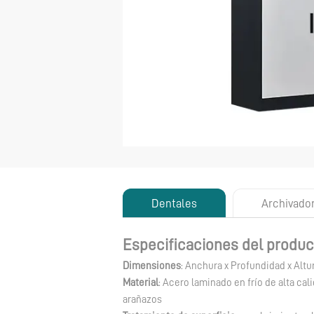
Dentales
Archivado
Especificaciones del produc
Dimensiones
: Anchura x Profundidad x Altu
Material
: Acero laminado en frío de alta cal
arañazos